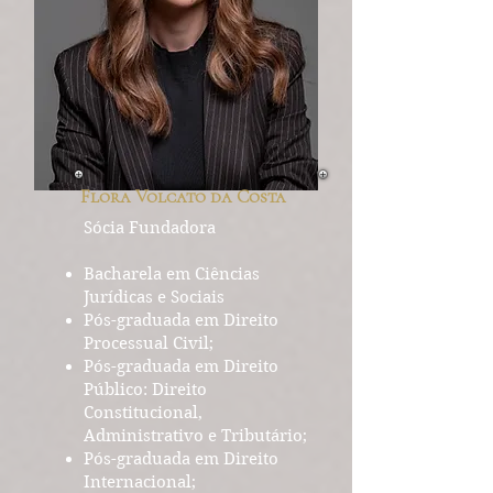
Flora Volcato da Costa
Sócia Fundadora
Bacharela em Ciências
Jurídicas e Sociais
Pós-graduada em Direito
Processual Civil;
Pós-graduada em Direito
Público: Direito
Constitucional,
Administrativo e Tributário;
Pós-graduada em Direito
Internacional;​​