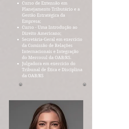
Curso de Extensão em
Planejamento Tributário e a
Gestão Estratégica da
Empresa;
Curso - Uma Introdução ao
Direito Americano;
Secretária-Geral em exercício
da Comissão de Relações
Internacionais e Integração
do Mercosul da OAB/RS.
Julgadora em exercício do
Tribunal de Ética e Disciplina
da OAB/RS