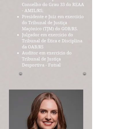
Conselho do Grau 33 do REAA
- AMIL/RS;
Presidente e Juiz em exercício
do Tribunal de Justiça
Maçônico (TJM) do GOB/RS.
Julgador em exercício do
Tribunal de Ética e Disciplina
da OAB/RS
Auditor em exercício do
Tribunal de Justiça
Desportiva - Futsal