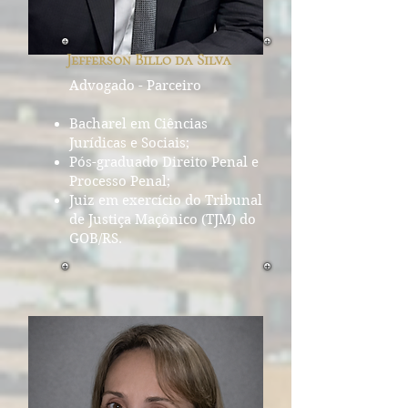
Jefferson Billo da Silva
Advogado - Parceiro
Bacharel
em Ciências
Jurídicas e Sociais;
Pós-graduado Direito Penal e
Processo Penal;
Juiz em exercício do Tribunal
de Justiça Maçônico (TJM) do
GOB/RS.