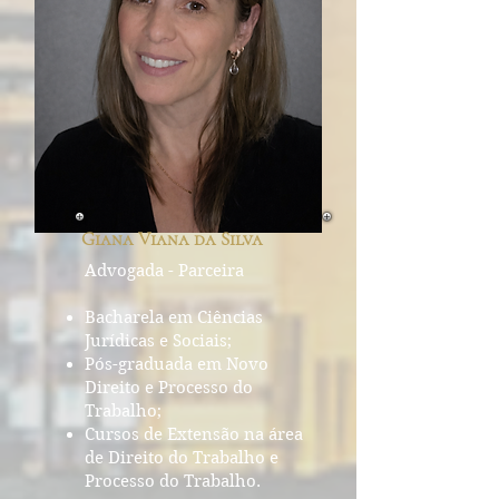
Giana Viana da Silva
Advogada - Parceira
Bacharela em Ciências
Jurídicas e Sociais;
Pós-graduada em Novo
Direito e Processo do
Trabalho;
Cursos de Extensão na área
de Direito do Trabalho e
Processo do Trabalho.