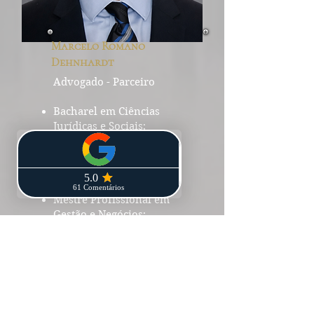
Marcelo Romano
Dehnhardt
Advogado - Parceiro
Bacharel em Ciências
Jurídicas e Sociais;
Graduando em Ciências
Sociais – Contabilidade;
Doutorando em Ciências
Jurídicas;
Mestre Profissional em
Gestão e Negócios;
Master em Administration
Des Entreprises;
MBA em Administração de
Empresas e Estratégia
Empresarial;
Pós-graduado em