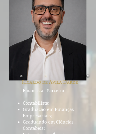
Ricardo de Ávila Darde
F
inancista - Parceiro
Contabilista;
Graduação em Finanças
Empresariais;
Graduando em Ciências
Contábeis;