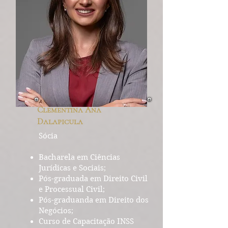
Clementina Ana
Dalapicula
Sócia
Bacharela em Ciências
Jurídicas e Sociais;
Pós-graduada em Direito Civil
e Processual Civil;
Pós-graduanda em Direito dos
Negócios;
Curso de Capacitação INSS