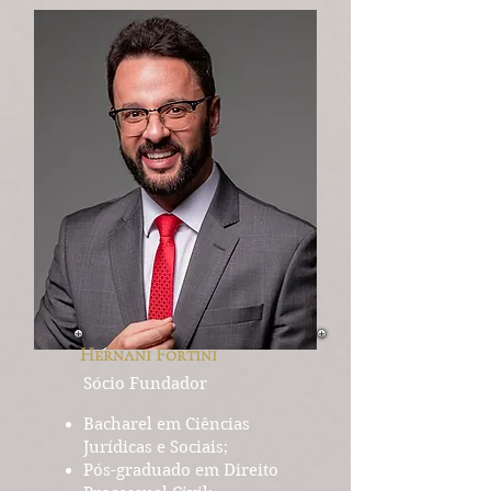
Hernani Fortini
Sócio Fundador
Bacharel em Ciências
Jurídicas e Sociais;
Pós-graduado em Direito