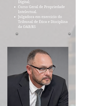
Digital;
Curso Geral de Propriedade
Intelectual.
Julgadora em exercício do
Tribunal de Ética e Disciplina
da OAB/RS