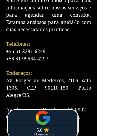
Entre em contato conosco para mais
informações sobre nossos serviços e
para agendar uma consulta.
Estamos ansiosos para ajudá-lo com
suas necessidades jurídicas.
Telefones:
+55 51 3391-6249
+55 51 99564-4297
Endereços:
Av. Borges de Medeiros, 2105, sala
1305, CEP
90110-150
, Porto
Alegre/RS.
Av. Benjamin Constant, 980/902 -
Centro, Lajeado - RS,
95900-000
.
E-mail: