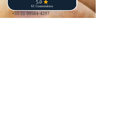
电话：
+55 51 3391-6249
+55 51 99564-4297
地址：
Av. Borges de Medeiros, 2105,
room 1305, Porto Alegre/RS, CEP
90110-150
。
Av. Benjamin Constant，980，
902 室，拉热阿多 - RS，95900-
000。
电子邮件：
juridico@fortinivolcato.com.br